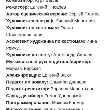
Евгений Писарев
Режиссёр:
Сергей Плотов
Автор сценической версии:
: Зиновий Марголин
Художник-сценограф
Ольга
Художник по костюмам:
Шаишмелашвили
Инна
Ассистент художника по костюмам:
Ремчук
Александр Сиваев
Художники по свету:
Музыкальный руководитель/дирижёр:
Мариам Барская
: Евгений Загот
Аранжировщик
Эльмира Диваева
Педагог по вокалу:
Варвара Мелентьева
Педагог-репетитор:
Роман Дворецкий
Саунд-дизайнер:
Максим Кремер
Программирование:
Игорь Домашкевич
Видеохудожник: