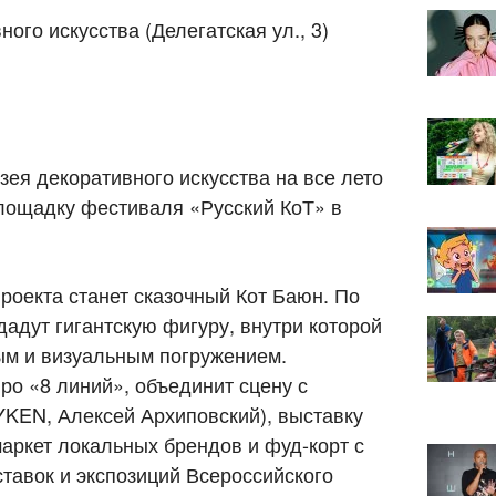
ого искусства (Делегатская ул., 3)
ея декоративного искусства на все лето
лощадку фестиваля «Русский КоТ» в
роекта станет сказочный Кот Баюн. По
адут гигантскую фигуру, внутри которой
ым и визуальным погружением.
ро «8 линий», объединит сцену с
YKEN, Алексей Архиповский), выставку
маркет локальных брендов и фуд-корт с
тавок и экспозиций Всероссийского