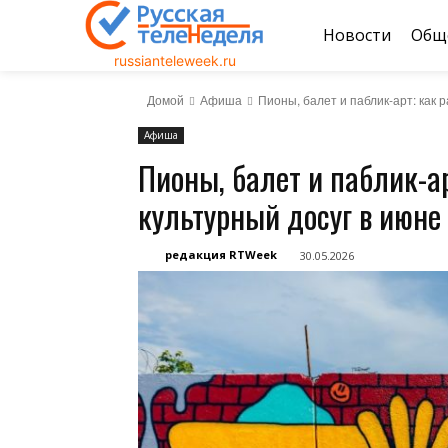
Новости
Общ
russianteleweek.ru
Домой
Афиша
Пионы, балет и паблик-арт: как 
Афиша
Пионы, балет и паблик-ар
культурный досуг в июне
редакция RTWeek
30.05.2026