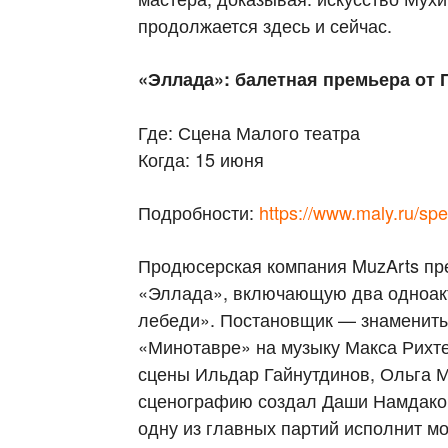
продолжается здесь и сейчас.
«Эллада»: балетная премьера от 
Где: Сцена Малого театра
Когда: 15 июня
Подробности:
https://www.maly.ru/sp
Продюсерская компания MuzArts пр
«Эллада», включающую два одноакт
лебеди». Постановщик — знамениты
«Минотавре» на музыку Макса Рихт
сцены Ильдар Гайнутдинов, Ольга М
сценографию создал Даши Намдаков
одну из главных партий исполнит м