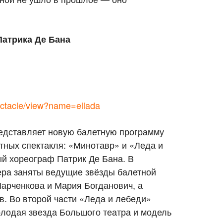
Патрика Де Бана
ectacle/view?name=ellada
едставляет новую балетную программу
ных спектакля: «Минотавр» и «Леда и
й хореограф Патрик Де Бана. В
ера заняты ведущие звёзды балетной
арченкова и Мария Богданович, а
. Во второй части «Леда и лебеди»
олодая звезда Большого театра и модель