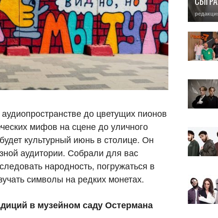
СЫГРА
редакци
в аудиопространстве до цветущих пионов
еческих мифов на сцене до уличного
 будет культурный июнь в столице. Он
азной аудитории. Собрали для вас
следовать народность, погружаться в
зучать символы на редких монетах.
адиций в музейном саду Остермана