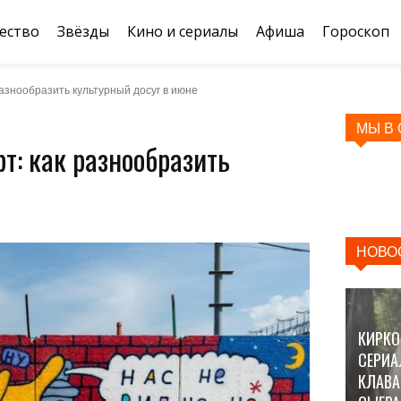
ество
Звёзды
Кино и сериалы
Афиша
Гороскоп
разнообразить культурный досуг в июне
МЫ В
т: как разнообразить
НОВО
КИРКО
СЕРИА
КЛАВА