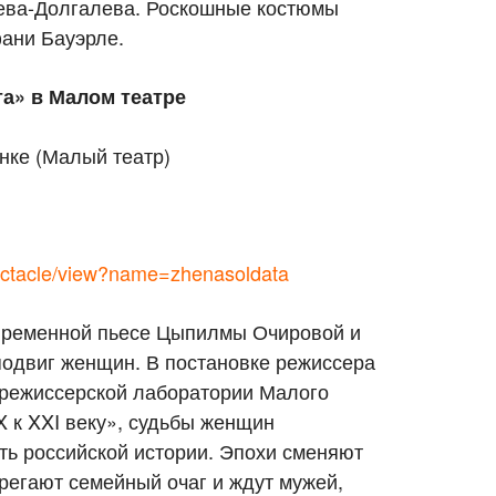
ева-Долгалева. Роскошные костюмы
ани Бауэрле.
а» в Малом театре
нке (Малый театр)
pectacle/view?name=zhenasoldata
временной пьесе Цыпилмы Очировой и
одвиг женщин. В постановке режиссера
режиссерской лаборатории Малого
X к XXI веку», судьбы женщин
ть российской истории. Эпохи сменяют
регают семейный очаг и ждут мужей,