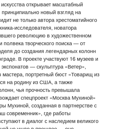
 искусства открывает масштабный
 принципиально новый взгляд на
идит не только автора хрестоматийного
ожника-исследователя, новатора
ившего революцию в художественном
и полвека творческого поиска — от
рделя до создания легендарных колонн
граде. В проекте участвуют 16 музеев и
 экспонатов — скульптура «Ветер»,
мастера, портретный бюст «Товарищ из
я на родину из США, а также
олонн, чья прочность превышала
овождает спецпроект «Москва Мухиной»
ры Мухиной, созданная в партнерстве с
аш современник», где работы
вступают в диалог с наследием великого
иной не ушло в прошлое — оно