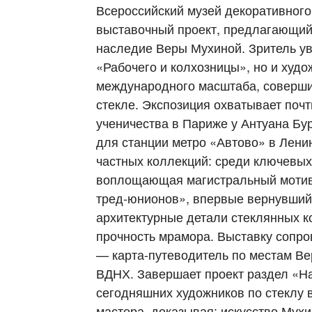
Всероссийский музей декоративного
выставочный проект, предлагающий
наследие Веры Мухиной. Зритель ув
«Рабочего и колхозницы», но и худ
международного масштаба, соверш
стекле. Экспозиция охватывает почт
ученичества в Париже у Антуана Бу
для станции метро «Автово» в Ленин
частных коллекций: среди ключевых
воплощающая магистральный мотив 
тред-юнионов», впервые вернувшийс
архитектурные детали стеклянных к
прочность мрамора. Выставку сопр
— карта-путеводитель по местам Ве
ВДНХ. Завершает проект раздел «Н
сегодняшних художников по стеклу 
мастера, доказывая: искусство Мух