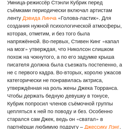
Умница-режиссёр Стэнли Кубрик перед
съёмками периодически включал артистам
ленту
Дэвида Линча
«Голова-ластик». Для
создания нужной психологической атмосферы,
которая, отметим, и без того была
напряжённой. Во-первых, Стивен Кинг «капал
на мозг» утверждая, что Николсон слишком
похож на чокнутого, а по его задумке крыша
писателя должна была съезжать постепенно, а
не с первого кадра. Во-вторых, королю ужасов
категорически не понравилась актриса,
утверждённая на роль жены Джека Торранса.
Чтобы держать бедную девушку в тонусе,
Кубрик попросил членов съёмочной группы
цепляться к ней по поводу и без. Особенно
старался сам Джек, ведь он «сватал» в
партнёрши любимую подругу –
Джессику Лэнг
.