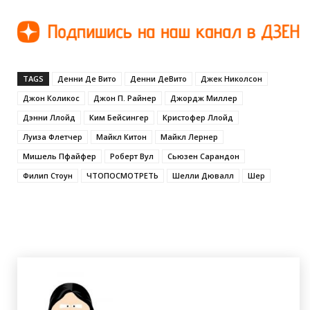
TAGS
Денни Де Вито
Денни ДеВито
Джек Николсон
Джон Коликос
Джон П. Райнер
Джордж Миллер
Дэнни Ллойд
Ким Бейсингер
Кристофер Ллойд
Луиза Флетчер
Майкл Китон
Майкл Лернер
Мишель Пфайфер
Роберт Вул
Сьюзен Сарандон
Филип Стоун
ЧТОПОСМОТРЕТЬ
Шелли Дювалл
Шер