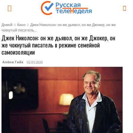
Домой
Кино
Джек Николсон: он же дьявол, он же Джокер, он же
чокнутый писатель...
Джек Николсон: он же дьявол, он же Джокер, он
же чокнутый писатель в режиме семейной
самоизоляции
Алёна Гайх
02.05.2020