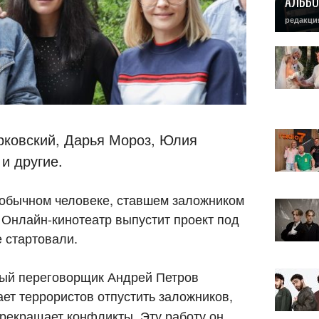
АЛЬБО
редакци
ковский, Дарья Мороз, Юлия
и другие.
еобычном человеке, ставшем заложником
 Онлайн-кинотеатр выпустит проект под
 стартовали.
ный переговорщик Андрей Петров
ает террористов отпустить заложников,
рекращает конфликты. Эту работу он