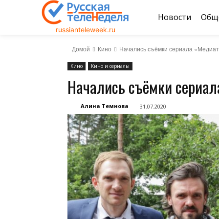
Новости
Общ
russianteleweek.ru
Домой
Кино
Начались съёмки сериала «Медиа
Кино
Кино и сериалы
Начались съёмки сериал
Алина Темнова
31.07.2020