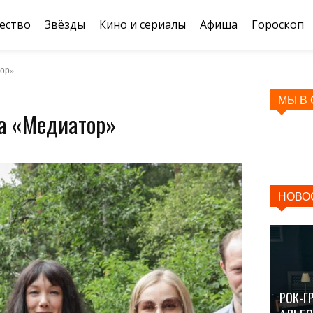
ество
Звёзды
Кино и сериалы
Афиша
Гороскоп
тор»
МЫ В
а «Медиатор»
НОВО
РОК-Г