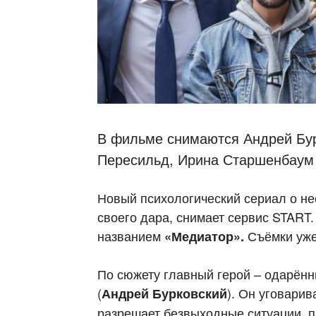
В фильме снимаются Андрей Бур
Пересильд, Ирина Старшенбаум 
Новый психологический сериал о н
своего дара, снимает сервис START.
названием
Съёмки уже
«Медиатор».
По сюжету главный герой – одарён
(
). Он уговарив
Андрей Бурковский
разрешает безвыходные ситуации, п