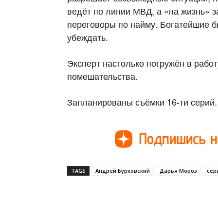
ведёт по линии МВД, а «на жизнь» з
переговоры по найму. Богатейшие б
убеждать.
Эксперт настолько погружён в работ
помешательства.
Запланированы съёмки 16-ти серий.
TAGS
Андрей Бурковский
Дарья Мороз
сер
Поделиться