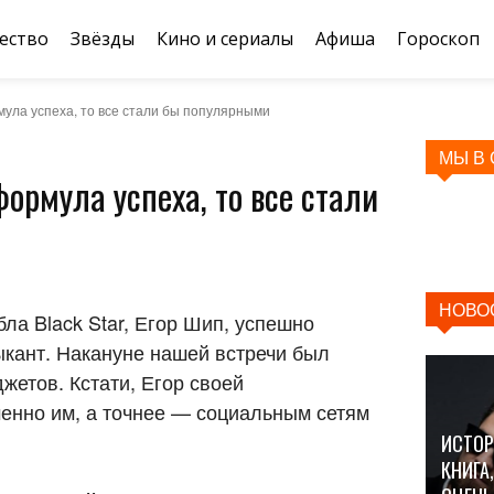
ество
Звёзды
Кино и сериалы
Афиша
Гороскоп
мула успеха, то все стали бы популярными
МЫ В
ормула успеха, то все стали
НОВО
ла Black Star, Егор Шип, успешно
зыкант. Накануне нашей встречи был
етов. Кстати, Егор своей
енно им, а точнее — социальным сетям
ИСТОР
КНИГА