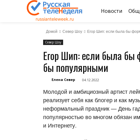
Новости
Общ
russianteleweek.ru
Домой
Север Шоу
Егор Шип: если была бы фор
Север Шоу
Егор Шип: если была бы ф
бы популярными
Елена Север
04.12.2022
Молодой и амбициозный артист лейб
реализует себя как блогер и как му
неформальный праздник — День гадж
популярностью во многом обязан им
и Интернету.