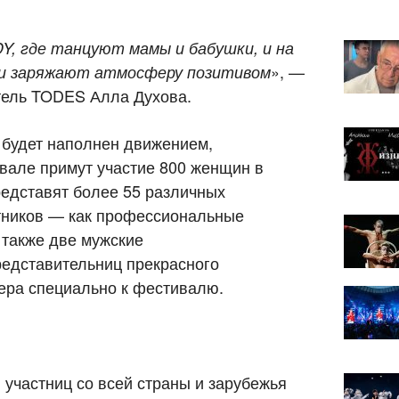
Y, где танцуют мамы и бабушки, и на
», —
ни заряжают атмосферу позитивом
тель TODES Алла Духова.
 будет наполнен движением,
вале примут участие 800 женщин в
представят более 55 различных
тников — как профессиональные
 также две мужские
редставительниц прекрасного
ера специально к фестивалю.
 участниц со всей страны и зарубежья