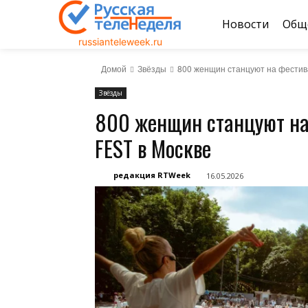
Новости
Общ
russianteleweek.ru
Домой
Звёзды
800 женщин станцуют на фести
Звёзды
800 женщин станцуют на
FEST в Москве
редакция RTWeek
16.05.2026