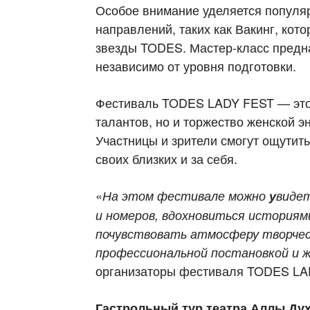
Особое внимание уделяется популя
направлений, таких как Вакинг, кот
звезды TODES. Мастер-класс предн
независимо от уровня подготовки.
Фестиваль TODES LADY FEST — это 
талантов, но и торжество женской э
Участницы и зрители смогут ощутить
своих близких и за себя.
«
На этом фестивале можно
у
виде
и номеров
, в
дохновиться историями
п
очувствовать
атмосферу творчес
профессиональной постановкой и ж
организаторы фестиваля TODES LA
Гастрольный тур театра Аллы Ду