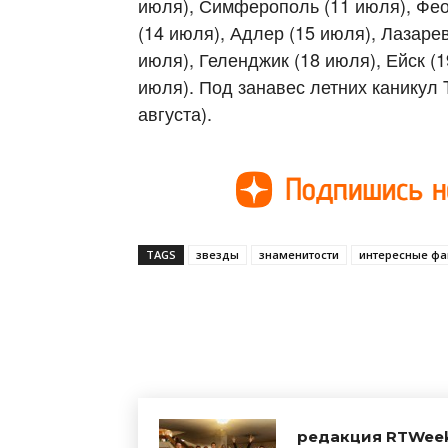
июля), Симферополь (11 июля), Фео
(14 июля), Адлер (15 июля), Лазаре
июля), Геленджик (18 июля), Ейск (1
июля). Под занавес летних каникул
августа).
TAGS
звезды
знаменитости
интересные фа
Поделиться
редакция RTWee