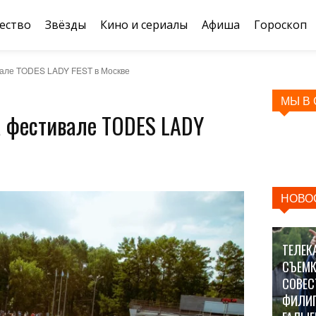
ество
Звёзды
Кино и сериалы
Афиша
Гороскоп
вале TODES LADY FEST в Москве
МЫ В
 фестивале TODES LADY
НОВО
ТЕЛЕК
СЪЕМК
СОВЕС
ФИЛИ