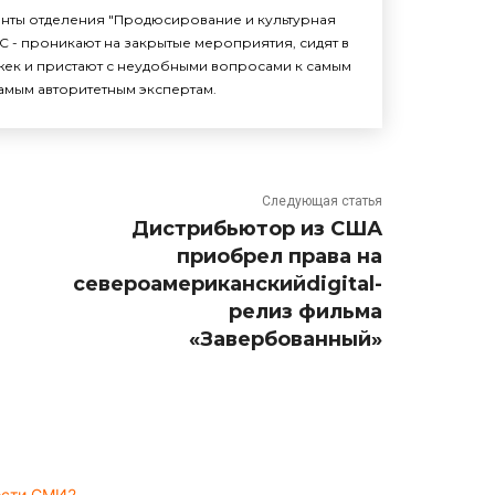
енты отделения "Продюсирование и культурная
С - проникают на закрытые мероприятия, сидят в
жек и пристают с неудобными вопросами к самым
амым авторитетным экспертам.
Следующая статья
Дистрибьютор из США
приобрел права на
североамериканскийdigital-
релиз фильма
«Завербованный»
ости СМИ2