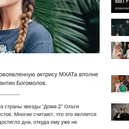
БЬЕТ 
редакци
новоявленную актрису МХАТа вполне
антин Богомолов.
а страны звезды “Дома-2” Ольги
стов. Многие считают, что это является
достигло дна, откуда ему уже не