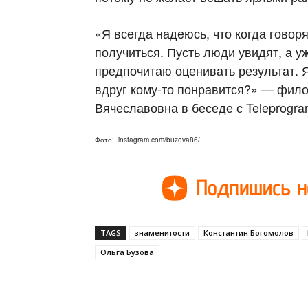
«Я всегда надеюсь, что когда говоря
получиться. Пусть люди увидят, а уж
предпочитаю оценивать результат. Я
вдруг кому-то понравится?» — фил
Вячеславовна в беседе с Teleprogra
Фото: .instagram.com/buzova86/
TAGS
знаменитости
Константин Богомолов
Ольга Бузова
Поделиться