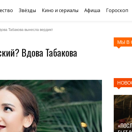
ество
Звёзды
Кино и сериалы
Афиша
Гороскоп
дова Табакова вынесла вердикт
МЫ В
ский? Вдова Табакова
НОВО
«ПОСЛ