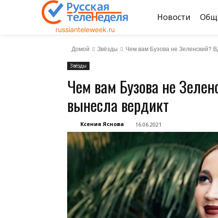
Новости
Общ
russianteleweek.ru
Домой
Звёзды
Чем вам Бузова не Зеленский? В
Звёзды
Чем вам Бузова не Зелен
вынесла вердикт
Ксения Яснова
16.06.2021