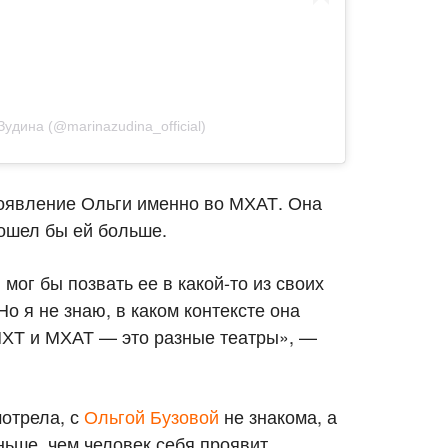
Зудина (@marinazudina_official)
 появление Ольги именно во МХАТ. Она
дошел бы ей больше.
мог бы позвать ее в какой-то из своих
Но я не знаю, в каком контексте она
МХТ и МХАТ — это разные театры», —
мотрела, с
Ольгой Бузовой
не знакома, а
ьше, чем человек себя проявит.