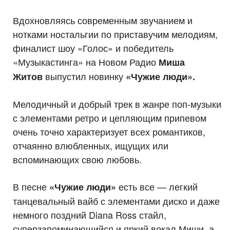
Вдохновляясь современным звучанием и
нотками ностальгии по приставучим мелодиям,
финалист шоу «Голос» и победитель
«Музыкастинга» на Новом Радио
Миша
выпустил новинку
Житов
«Чужие люди».
Мелодичный и добрый трек в жанре поп-музыки
с элементами ретро и цепляющим припевом
очень точно характеризует всех романтиков,
отчаянно влюбленных, ищущих или
вспоминающих свою любовь.
В песне
есть все — легкий
«Чужие люди»
танцевальный вайб с элементами диско и даже
немного поздний Diana Ross стайл,
суперзапоминающийся и яркий вокал Миши, а