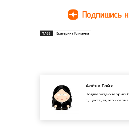
TAGS
Екатерина Климова
Поделиться
Алёна Гайх
Подтверждаю теорию бр
существует, это - сери