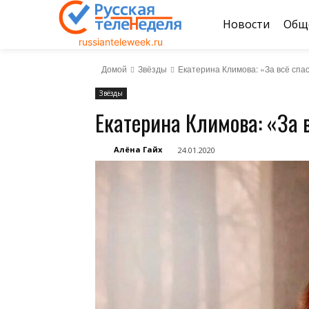
Новости
Общ
russianteleweek.ru
Домой
Звёзды
Екатерина Климова: «За всё спа
Звёзды
Екатерина Климова: «За 
Алёна Гайх
24.01.2020