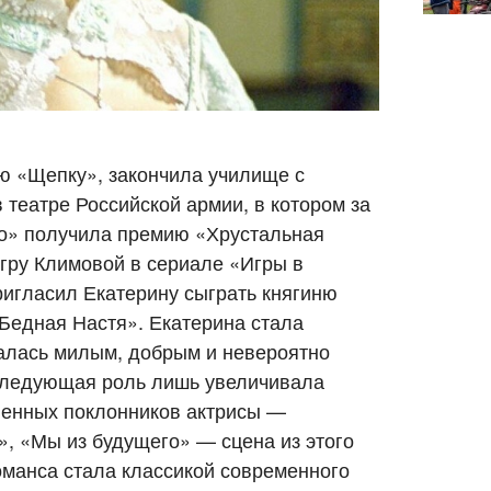
ю «Щепку», закончила училище с
 театре Российской армии, в котором за
ло» получила премию «Хрустальная
игру Климовой в сериале «Игры в
ригласил Екатерину сыграть княгиню
Бедная Настя». Екатерина стала
талась милым, добрым и невероятно
следующая роль лишь увеличивала
ленных поклонников актрисы —
», «Мы из будущего» — сцена из этого
манса стала классикой современного