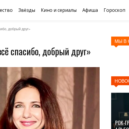
ество
Звёзды
Кино и сериалы
Афиша
Гороскоп
сибо, добрый друг»
МЫ В
всё спасибо, добрый друг»
НОВО
РОК-Г