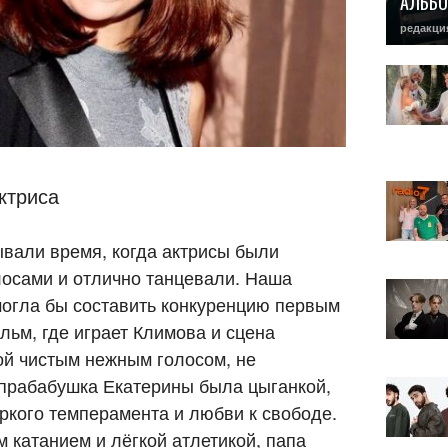
АЛЬБО
редакци
ктриса
вали время, когда актрисы были
лосами и отлично танцевали. Наша
могла бы составить конкуренцию первым
льм, где играет Климова и сцена
ой чистым нежным голосом, не
, прабабушка Екатерины была цыганкой,
 яркого темперамента и любви к свободе.
 катанием и лёгкой атлетикой, папа