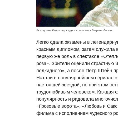
Екатерина Климова, кадр из сериала «Бедная Настя»
Легко сдала экзамены в легендарну
красным дипломом, затем служила в
первую же роль в спектакле «Отел
роза». Зрители оценили страстную 
подкидного», а после Пётр Штейн п
Натали в популярнейшем сериале «
настоящей звездой, но при этом ос
трудолюбивым человеком. Каждая 
популярность и радовала многочис
«Грозовые ворота», «Любовь и Сакс
фильма с исполнением чудесного ро