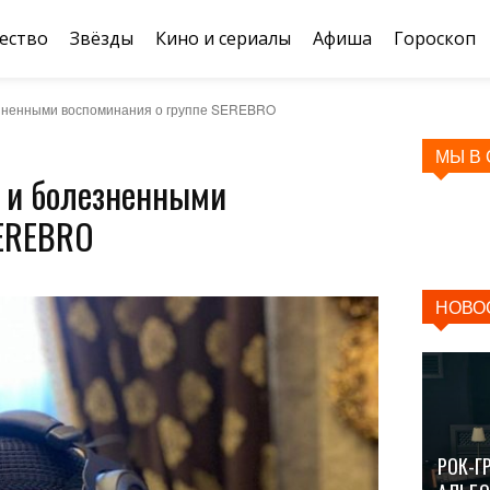
ество
Звёзды
Кино и сериалы
Афиша
Гороскоп
езненными воспоминания о группе SEREBRO
МЫ В
 и болезненными
SEREBRO
НОВО
РОК-Г