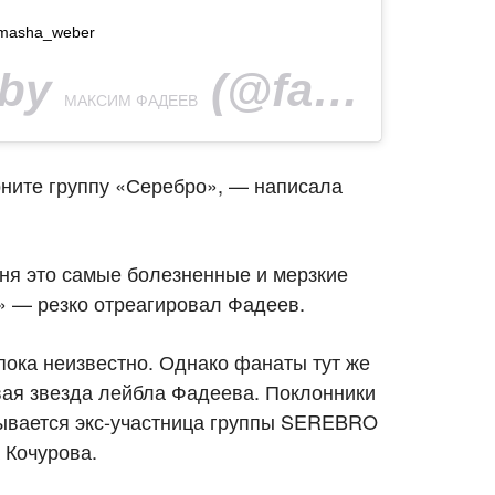
masha_weber
 by
(@fadeevmaxim) on
МАКСИМ ФАДЕЕВ
ните группу «Серебро», — написала
еня это самые болезненные и мерзкие
!» — резко отреагировал Фадеев.
ока неизвестно. Однако фанаты тут же
ая звезда лейбла Фадеева. Поклонники
рывается экс-участница группы SEREBRO
 Кочурова.