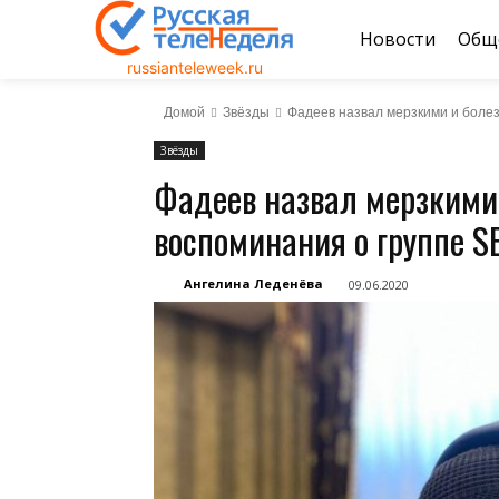
Новости
Общ
russianteleweek.ru
Домой
Звёзды
Фадеев назвал мерзкими и бол
Звёзды
Фадеев назвал мерзкими
воспоминания о группе 
Ангелина Леденёва
09.06.2020