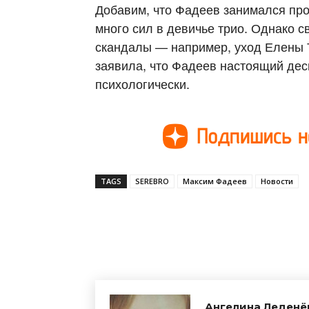
Добавим, что Фадеев занимался пр
много сил в девичье трио. Однако с
скандалы — например, уход Елены Т
заявила, что Фадеев настоящий дес
психологически.
TAGS
SEREBRO
Максим Фадеев
Новости
Поделиться
Ангелина Леденё