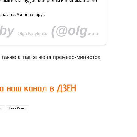
симптомы. Будьте осторожны и принимайте это
ronavirus #коронавирус
 by
(@olgakurylenkoofficial) on
Olga Kurylenko
 также а также жена премьер-министра
ко
Том Хэнкс