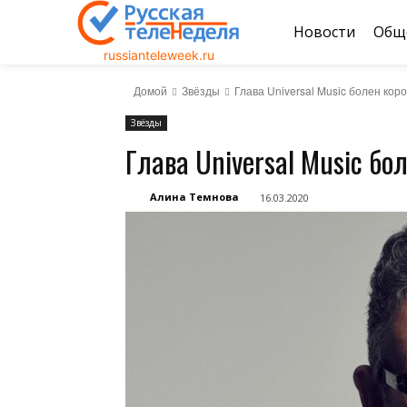
Новости
Общ
russianteleweek.ru
Домой
Звёзды
Глава Universal Music болен кор
Звёзды
Глава Universal Music бо
Алина Темнова
16.03.2020