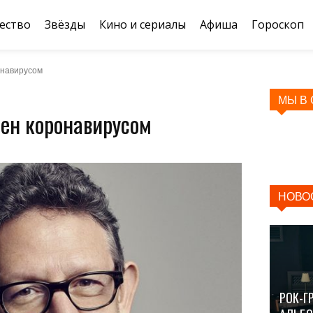
ество
Звёзды
Кино и сериалы
Афиша
Гороскоп
онавирусом
МЫ В
лен коронавирусом
НОВО
РОК-Г