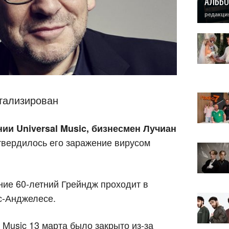
АЛЬБО
редакци
итализирован
и Universal Music, бизнесмен Лучиан
твердилось его заражение вирусом
ение 60-летний Грейндж проходит в
с-Анджелесе.
l Music 13 марта было закрыто из-за