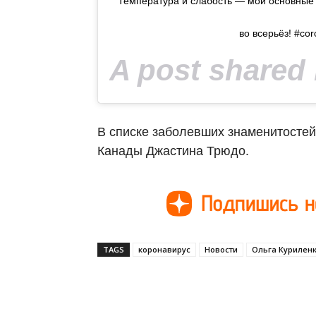
Температура и слабость — мои основные 
во всерьёз! #co
A post shared
В списке заболевших знаменитостей
Канады Джастина Трюдо.
TAGS
коронавирус
Новости
Ольга Курилен
Поделиться