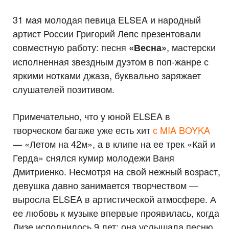
31 мая молодая певица ELSEA и народный
артист России Григорий Лепс презентовали
совместную работу: песня
, мастерски
«Весна»
исполненная звездным дуэтом в поп-жанре с
яркими нотками джаза, буквально заряжает
слушателей позитивом.
Примечательно, что у юной ELSEA в
творческом багаже уже есть хит
с MIA BOYKA
— «Летом на 42м», а в клипе на ее трек «Кай и
Герда» снялся кумир молодежи Ваня
Дмитриенко. Несмотря на свой нежный возраст,
девушка давно занимается творчеством —
выросла ELSEA в артистической атмосфере. А
ее любовь к музыке впервые проявилась, когда
Лизе исполнилось 9 лет: она услышала песню