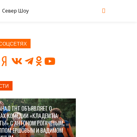
Север Шоу
 СОЦСЕТЯХ
СТИ
АНАЛ ТНТ ОБЪЯВЛЯЕТ О
АХ КОМЕДИИ «КЛАДЕМ НА
ТЬ!» С АНТОНОМ РОГАЧЕВЫМ,
ППОМ ЕРШОВЫМ И ВАДИМОМ