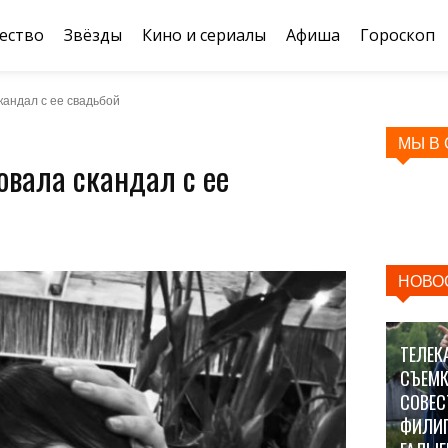
ество
Звёзды
Кино и сериалы
Афиша
Гороскоп
андал с ее свадьбой
МЫ В
вала скандал с ее
НОВО
ТЕЛЕК
СЪЕМК
СОВЕС
ФИЛИ