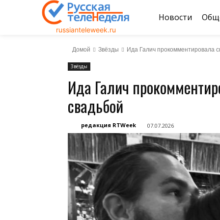
Новости
Общ
russianteleweek.ru
Домой
Звёзды
Ида Галич прокомментировала ск
Звёзды
Ида Галич прокомментиро
свадьбой
редакция RTWeek
07.07.2026