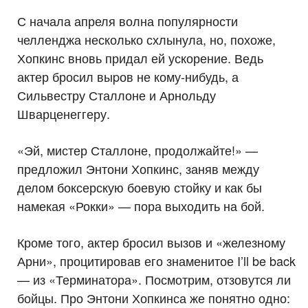
С начала апреля волна популярности
челленджа несколько схлынула, но, похоже,
Хопкинс вновь придал ей ускорение. Ведь
актер бросил выpов не кому-нибудь, а
Сильвестру Сталлоне и Арнольду
Шварценеггеру.
«Эй, мистер Сталлоне, продолжайте!» —
предложил Энтони Хопкинс, заняв между
делом боксерскую боевую стойку и как бы
намекая «Рокки» — пора выходить на бой.
Кроме того, актер бросил вызов и «железному
Арни», процитировав его знаменитое I’ll be back
— из «Терминатора». Посмотрим, отзовутся ли
бойцы. Про Энтони Хопкинса же понятно одно: