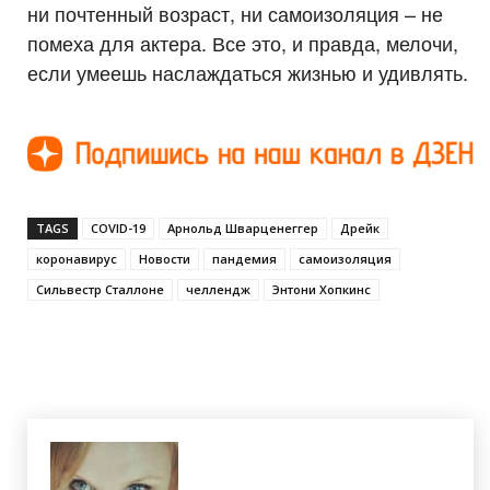
ни почтенный возраст, ни самоизоляция – не
помеха для актера. Все это, и правда, мелочи,
если умеешь наслаждаться жизнью и удивлять.
TAGS
COVID-19
Арнольд Шварценеггер
Дрейк
коронавирус
Новости
пандемия
самоизоляция
Сильвестр Сталлоне
челлендж
Энтони Хопкинс