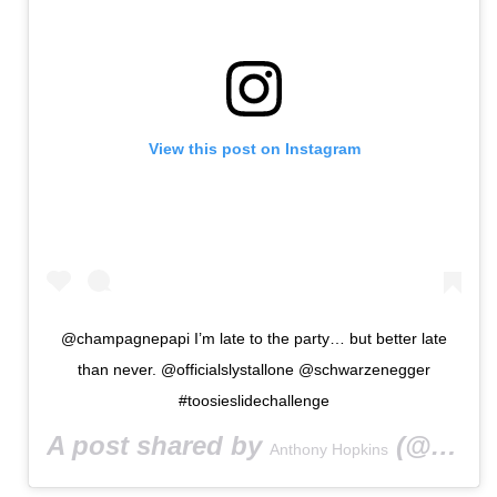
View this post on Instagram
@champagnepapi I’m late to the party… but better late
than never. @officialslystallone @schwarzenegger
#toosieslidechallenge
A post shared by
(@anthonyhopkins) on
Anthony Hopkins