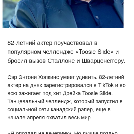
82-летний актер поучаствовал в
популярном челлендже «Toosie Slide» и
бросил вызов Сталлоне и Шварценеггеру.
Сэр Энтони Хопкинс умеет удивить. 82-летний
актер на днях зарегистрировался в TikTok и во
всю зажигает под хит Дрейка Toosie Slide.
Танцевальный челлендж, который запустил в
социальной сети канадский рэпер, еще в
начале апреля охватил весь мир.
«Я опоздал на вечеринку. Но лучше поздно,