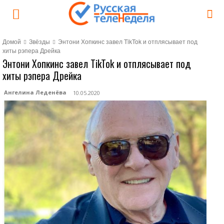
Домой
Звёзды
Энтони Хопкинс завел TikTok и отплясывает под
хиты рэпера Дрейка
Энтони Хопкинс завел TikTok и отплясывает под
хиты рэпера Дрейка
Ангелина Леденёва
10.05.2020