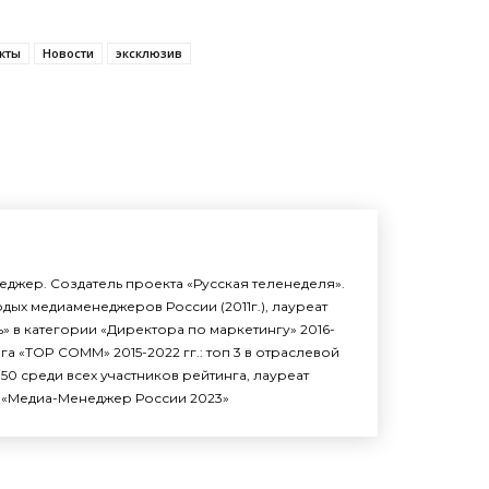
кты
Новости
эксклюзив
джер. Создатель проекта «Русская теленеделя».
дых медиаменеджеров России (2011г.), лауреат
» в категории «Директора по маркетингу» 2016-
нга «TOP COMM» 2015-2022 гг.: топ 3 в отраслевой
п 50 среди всех участников рейтинга, лауреат
«Медиа-Менеджер России 2023»