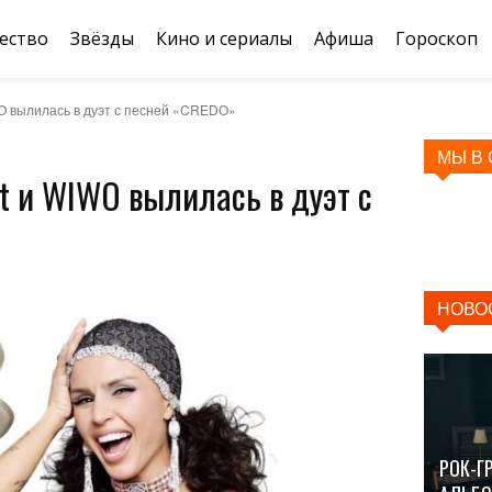
ество
Звёзды
Кино и сериалы
Афиша
Гороскоп
WO вылилась в дуэт с песней «CREDO»
МЫ В
rt и WIWO вылилась в дуэт с
НОВО
РОК-Г