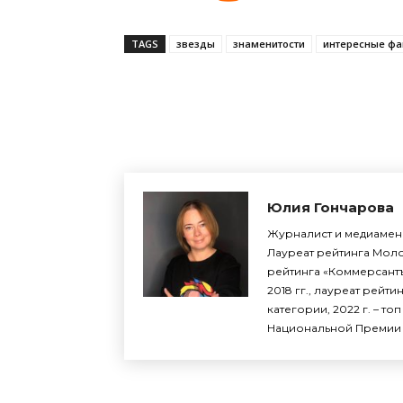
TAGS
звезды
знаменитости
интересные фа
Поделиться
Юлия Гончарова
Журналист и медиамене
Лауреат рейтинга Моло
рейтинга «Коммерсантъ
2018 гг., лауреат рейти
категории, 2022 г. – то
Национальной Премии 