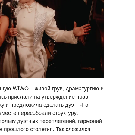
нную WIWO – живой грув, драматургию и
ись прислали на утверждение прав,
вку и предложила сделать дуэт. Что
 вместе пересобрали структуру,
 пользу дуэтных переплетений, гармоний
ов прошлого столетия. Так сложился