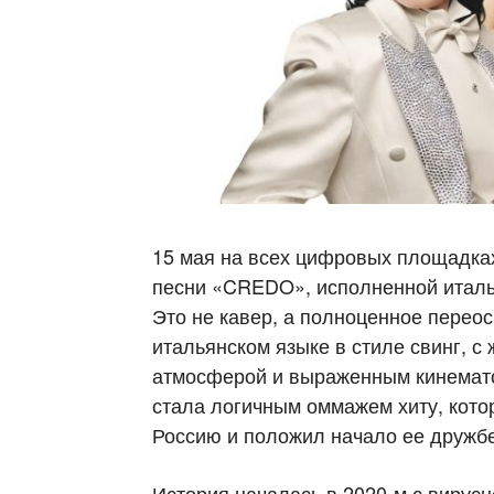
15 мая на всех цифровых площадках
песни «CREDO», исполненной италья
Это не кавер, а полноценное перео
итальянском языке в стиле свинг, с
атмосферой и выраженным кинемат
стала логичным оммажем хиту, кото
Россию и положил начало ее дружб
История началась в 2020-м с вирусн