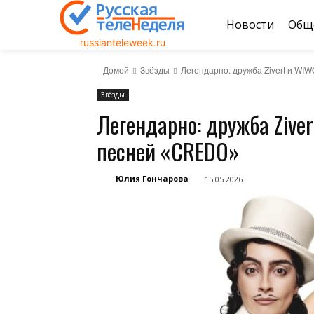
Новости
Общ
russianteleweek.ru
Домой
Звёзды
Легендарно: дружба Zivert и WI
Звёзды
Легендарно: дружба Zive
песней «CREDO»
Юлия Гончарова
15.05.2026