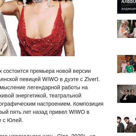
АЛЬБО
редакци
 состоится премьера новой версии
нской певицей WIWO в дуэте с Zivert.
смысление легендарной работы на
 живой энергетикой, театральной
ографическим настроением. Композиция
рый пять лет назад привел WIWO в
е с Юлей.
ого новогоднего шоу «Ciao, 2020!» на