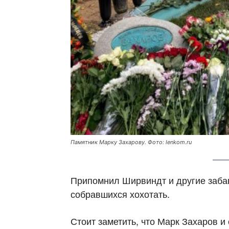
Памятник Марку Захарову. Фото: lenkom.ru
Припомнил Ширвиндт и другие забав
собравшихся хохотать.
Стоит заметить, что Марк Захаров и