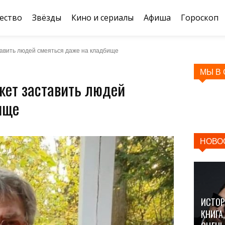
ество
Звёзды
Кино и сериалы
Афиша
Гороскоп
авить людей смеяться даже на кладбище
МЫ В
ет заставить людей
ище
НОВО
ИСТОР
КНИГА