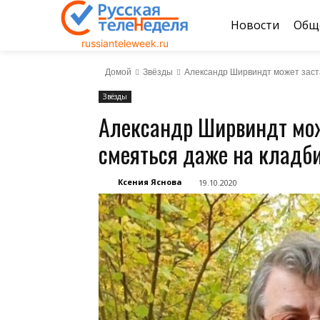
Новости
Общ
russianteleweek.ru
Домой
Звёзды
Александр Ширвиндт может заст
Звёзды
Александр Ширвиндт мож
смеяться даже на кладб
Ксения Яснова
19.10.2020