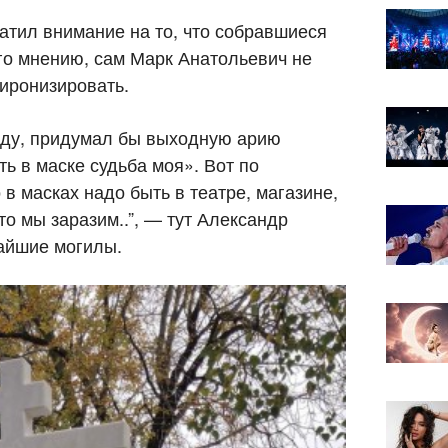
тил внимание на то, что собравшиеся
го мнению, сам Марк Анатольевич не
оиронизировать.
оду, придумал бы выходную арию
ь в маске судьба моя». Вот по
 в масках надо быть в театре, магазине,
то мы заразим..”, — тут Александр
айшие могилы.