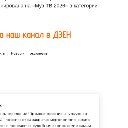
инирована на «Муз-ТВ 2026» в категории
кты
Новости
эксклюзив
k
енты отделения "Продюсирование и культурная
С - проникают на закрытые мероприятия, сидят в
жек и пристают с неудобными вопросами к самым