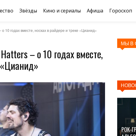
ество
Звёзды
Кино и сериалы
Афиша
Гороскоп
– о 10 годах вместе, носках в райдере и треке «Цианид»
МЫ В
atters – о 10 годах вместе,
е «Цианид»
НОВО
РОК-Г