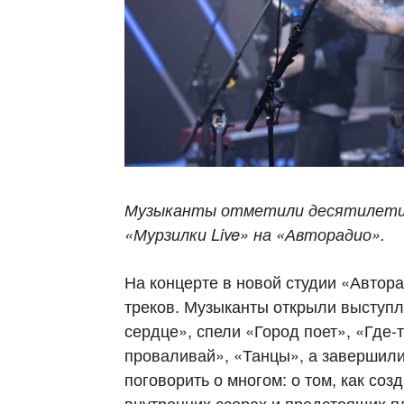
Музыканты
отметили десятилети
«
Мурзилки
Live
» на «
Авторадио
».
На концерте в новой студии «Автора
треков. Музыканты открыли выступл
сердце», спели «Город поет», «Где-то
проваливай», «Танцы», а завершили
поговорить о многом: о том, как соз
внутренних ссорах и предстоящих п