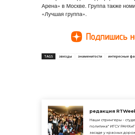
Арена» в Москве. Группа также ном
«Лучшая группа».
TAGS
звезды
знаменитости
интересные фа
Поделиться
редакция RTWee
Наши стрингеры - студ
политика" ИГСУ РАНХиГ
засаде у красных доро