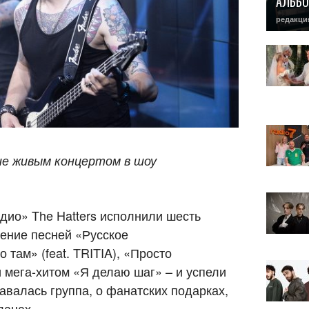
АЛЬБО
редакци
е живым концертом в шоу
дио» The Hatters исполнили шесть
ение песней «Русское
 там» (feat. TRITIA), «Просто
 мега-хитом «Я делаю шаг» – и успели
давалась группа, о фанатских подарках,
ланах.