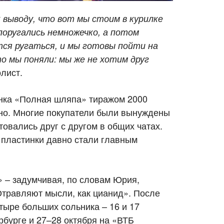
 выводу, что вот мы стоим в курилке
поругались немножечко, а потом
тся ругаться, и мы готовы пойти на
то мы поняли: мы же не хотим друг
олист.
нка «Полная шляпа» тиражом 2000
нно. Многие покупатели были вынуждены
товались друг с другом в общих чатах.
е пластинки давно стали главным
 – задумчивая, по словам Юрия,
«Отравляют мысли, как цианид». После
тыре больших сольника – 16 и 17
рбурге и 27–28 октября на «ВТБ