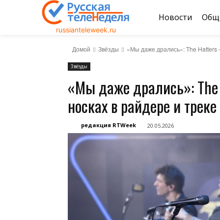
Новости
Общ
russianteleweek.ru
Домой
Звёзды
«Мы даже дрались»: The Hatters 
Звёзды
«Мы даже дрались»: The H
носках в райдере и трек
редакция RTWeek
20.05.2026