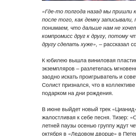
«Где
-то полгода назад мы пришли к
после того, как
демку
записывали, 
понимаем, что дальше нам не хоче
компромисс друг к другу, потому ч
рассказал с
другу сделать хуже»,
–
К юбилею вышла виниловая пласти
экземпляров – разлетелась мгнове
заодно искать проигрыватель и сове
Солист признался, что в коллектив
подарком на дни рождения.
В июне выйдет новый трек «Цианид»
жалостливая к себе песня. Тизер: 
летней паузы осенью группу ждут че
октября в «Ледовом дворце» в Пете