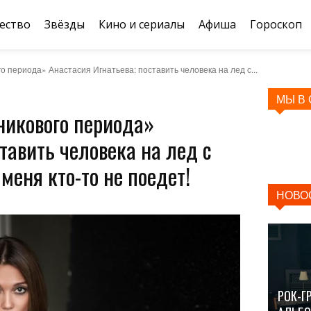
ество
Звёзды
Кино и сериалы
Афиша
Гороскоп
 периода» Анастасия Игнатьева: поставить человека на лед с...
МЫ В
никового периода»
тавить человека на лед с
 меня кто-то не поедет!
НОВО
РОК-Г