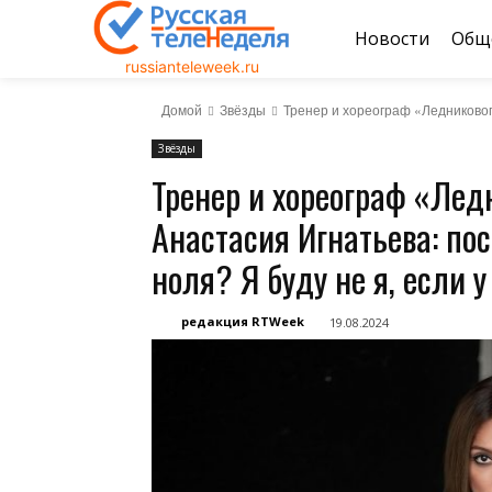
Новости
Общ
russianteleweek.ru
Домой
Звёзды
Тренер и хореограф «Ледникового
Звёзды
Тренер и хореограф «Лед
Анастасия Игнатьева: пос
ноля? Я буду не я, если у
редакция RTWeek
19.08.2024