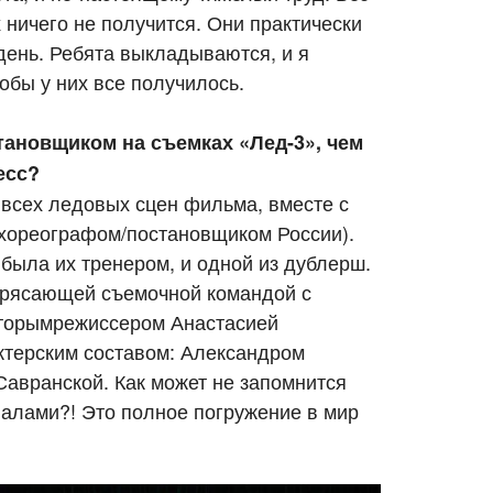
 ничего не получится. Они практически
день. Ребята выкладываются, и я
обы у них все получилось.
ановщиком на съемках «Лед-3», чем
есс?
всех ледовых сцен фильма, вместе с
хореографом/постановщиком России).
, была их тренером, и одной из дублерш.
трясающей съемочной командой с
торымрежиссером Анастасией
ктерским составом: Александром
авранской. Как может не запомнится
алами?! Это полное погружение в мир