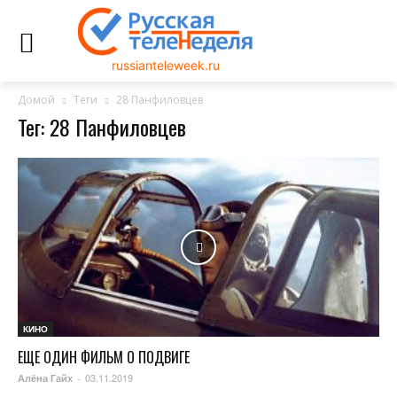
russianteleweek.ru
Домой
Теги
28 Панфиловцев
Тег: 28 Панфиловцев
КИНО
ЕЩЕ ОДИН ФИЛЬМ О ПОДВИГЕ
03.11.2019
Алёна Гайх
-