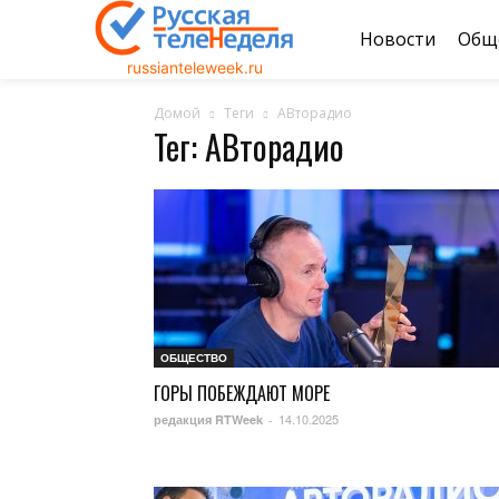
Новости
Общ
russianteleweek.ru
Домой
Теги
АВторадио
Тег: АВторадио
ОБЩЕСТВО
ГОРЫ ПОБЕЖДАЮТ МОРЕ
14.10.2025
редакция RTWeek
-