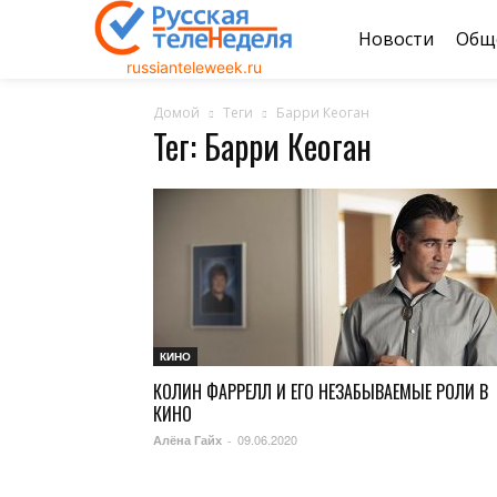
Новости
Общ
russianteleweek.ru
Домой
Теги
Барри Кеоган
Тег: Барри Кеоган
КИНО
КОЛИН ФАРРЕЛЛ И ЕГО НЕЗАБЫВАЕМЫЕ РОЛИ В
КИНО
09.06.2020
Алёна Гайх
-