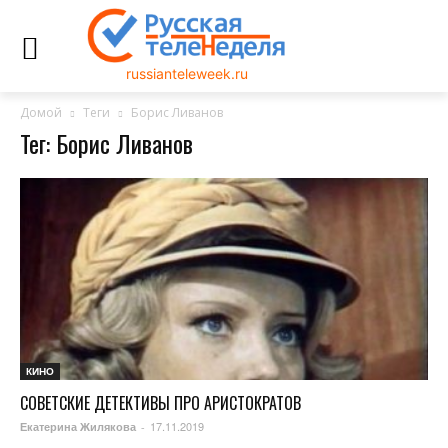
russianteleweek.ru
Домой
Теги
Борис Ливанов
Тег: Борис Ливанов
КИНО
СОВЕТСКИЕ ДЕТЕКТИВЫ ПРО АРИСТОКРАТОВ
17.11.2019
Екатерина Жилякова
-