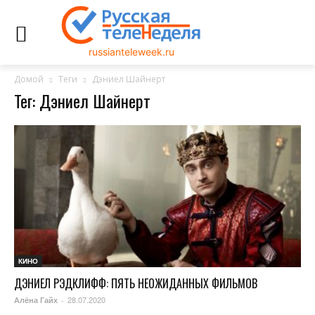
russianteleweek.ru
Домой
Теги
Дэниел Шайнерт
Тег: Дэниел Шайнерт
КИНО
ДЭНИЕЛ РЭДКЛИФФ: ПЯТЬ НЕОЖИДАННЫХ ФИЛЬМОВ
28.07.2020
Алёна Гайх
-