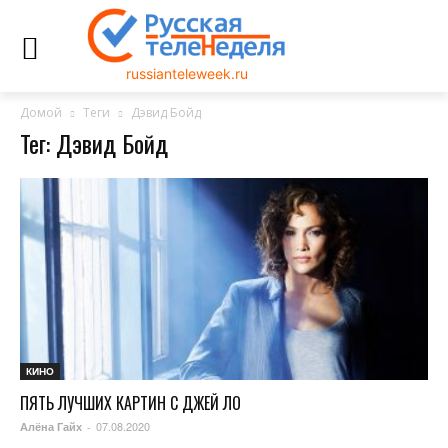
russianteleweek.ru
Домой
Теги
Дэвид Бойд
Тег: Дэвид Бойд
КИНО
ПЯТЬ ЛУЧШИХ КАРТИН С ДЖЕЙ ЛО
07.08.2020
Алёна Гайх
-