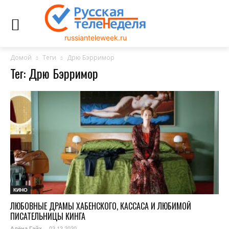
russianteleweek.ru
Домой
Теги
Дрю Бэрримор
Тег: Дрю Бэрримор
КИНО
ЛЮБОВНЫЕ ДРАМЫ ХАБЕНСКОГО, КАССАСА И ЛЮБИМОЙ
ПИСАТЕЛЬНИЦЫ КИНГА
03.12.2020
Алёна Гайх
-