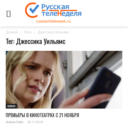
russianteleweek.ru
Домой
Теги
Джессика Уильямс
Тег: Джессика Уильямс
КИНО
ПРЕМЬЕРЫ В КИНОТЕАТРАХ С 21 НОЯБРЯ
20.11.2019
Алёна Гайх
-