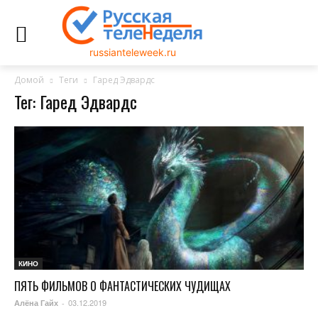
russianteleweek.ru
Домой
Теги
Гаред Эдвардс
Тег: Гаред Эдвардс
КИНО
ПЯТЬ ФИЛЬМОВ О ФАНТАСТИЧЕСКИХ ЧУДИЩАХ
03.12.2019
Алёна Гайх
-