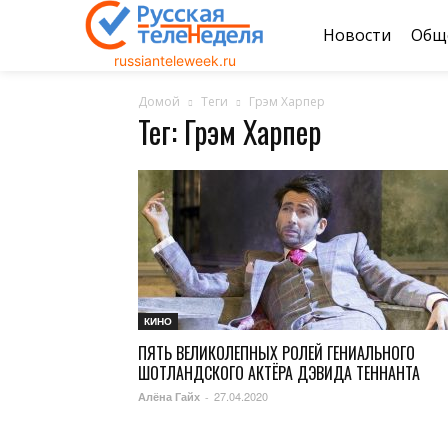
Новости
Общ
russianteleweek.ru
Домой
Теги
Грэм Харпер
Тег: Грэм Харпер
КИНО
ПЯТЬ ВЕЛИКОЛЕПНЫХ РОЛЕЙ ГЕНИАЛЬНОГО
ШОТЛАНДСКОГО АКТЁРА ДЭВИДА ТЕННАНТА
27.04.2020
Алёна Гайх
-