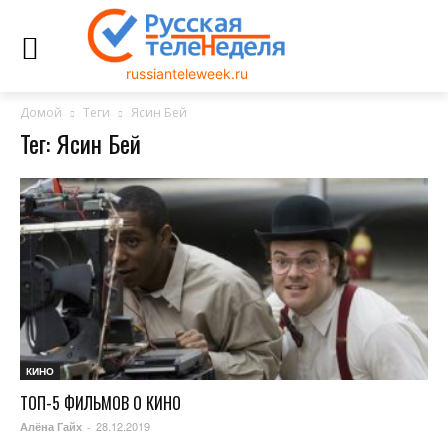
russianteleweek.ru
Домой
Теги
Ясин Бей
Тег: Ясин Бей
КИНО
ТОП-5 ФИЛЬМОВ О КИНО
28.12.2019
Алёна Гайх
-