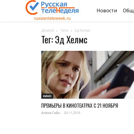
Новости
Общ
russianteleweek.ru
Домой
Теги
Эд Хелмс
Тег: Эд Хелмс
КИНО
ПРЕМЬЕРЫ В КИНОТЕАТРАХ С 21 НОЯБРЯ
20.11.2019
Алёна Гайх
-