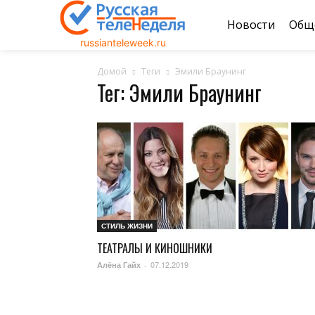
Новости
Общ
russianteleweek.ru
Домой
Теги
Эмили Браунинг
Тег: Эмили Браунинг
СТИЛЬ ЖИЗНИ
ТЕАТРАЛЫ И КИНОШНИКИ
07.12.2019
Алёна Гайх
-