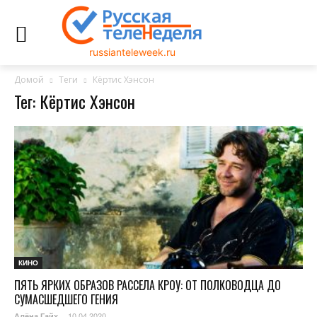
russianteleweek.ru
Домой
Теги
Кёртис Хэнсон
Тег: Кёртис Хэнсон
КИНО
ПЯТЬ ЯРКИХ ОБРАЗОВ РАССЕЛА КРОУ: ОТ ПОЛКОВОДЦА ДО
СУМАСШЕДШЕГО ГЕНИЯ
10.04.2020
Алёна Гайх
-