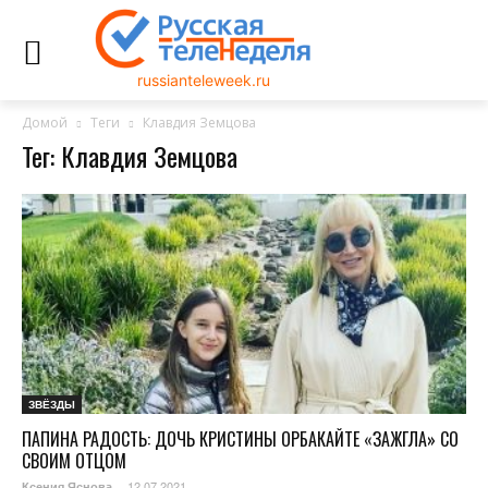
russianteleweek.ru
Домой
Теги
Клавдия Земцова
Тег: Клавдия Земцова
ЗВЁЗДЫ
ПАПИНА РАДОСТЬ: ДОЧЬ КРИСТИНЫ ОРБАКАЙТЕ «ЗАЖГЛА» СО
СВОИМ ОТЦОМ
12.07.2021
Ксения Яснова
-