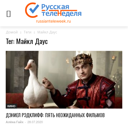
russianteleweek.ru
Домой
Теги
Майкл Даус
Тег: Майкл Даус
КИНО
ДЭНИЕЛ РЭДКЛИФФ: ПЯТЬ НЕОЖИДАННЫХ ФИЛЬМОВ
28.07.2020
Алёна Гайх
-