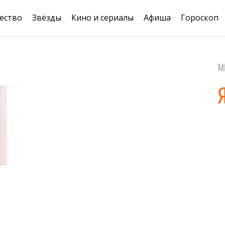
ество
Звёзды
Кино и сериалы
Афиша
Гороскоп
М