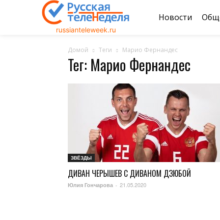
Новости
Общ
russianteleweek.ru
Домой
Теги
Марио Фернандес
Тег: Марио Фернандес
ЗВЁЗДЫ
ДИВАН ЧЕРЫШЕВ С ДИВАНОМ ДЗЮБОЙ
21.05.2020
Юлия Гончарова
-