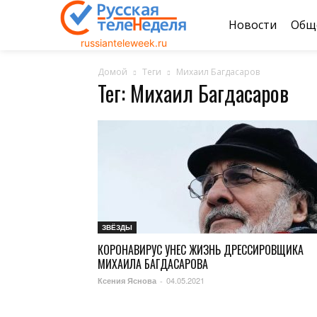
Новости
Общ
russianteleweek.ru
Домой
Теги
Михаил Багдасаров
Тег: Михаил Багдасаров
ЗВЁЗДЫ
КОРОНАВИРУС УНЕС ЖИЗНЬ ДРЕССИРОВЩИКА
МИХАИЛА БАГДАСАРОВА
04.05.2021
Ксения Яснова
-