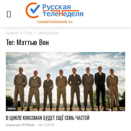
russianteleweek.ru
Домой
Теги
Мэттью Вон
Тег: Мэттью Вон
КИНО
В ЦИКЛЕ KINGSMAN БУДЕТ ЕЩЁ СЕМЬ ЧАСТЕЙ
08.12.2020
редакция RTWeek
-