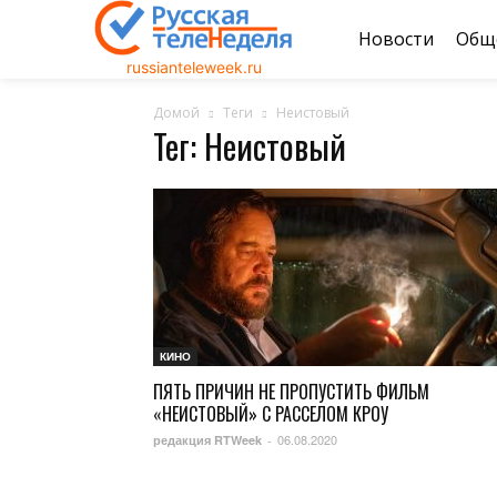
Новости
Общ
russianteleweek.ru
Домой
Теги
Неистовый
Тег: Неистовый
КИНО
ПЯТЬ ПРИЧИН НЕ ПРОПУСТИТЬ ФИЛЬМ
«НЕИСТОВЫЙ» С РАССЕЛОМ КРОУ
06.08.2020
редакция RTWeek
-