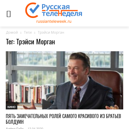
russianteleweek.ru
Домой
Теги
Трэйси Морган
Тег: Трэйси Морган
КИНО
ПЯТЬ ЗАМЕЧАТЕЛЬНЫХ РОЛЕЙ САМОГО КРАСИВОГО ИЗ БРАТЬЕВ
БОЛДУИН
12.04.2020
Алёна Гайх
-