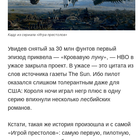
Кадр из сериала «Игра престолов»
Увидев снятый за 30 млн фунтов первый
эпизод приквела — «Кровавую луну», — HBO в
ужасе закрыла проект. В ужасе — это цитата из
слов источника газеты The Sun. Ибо пилот
оказался слишком толерантным даже для
США: Короля ночи играл негр плюс в одну
серию впихнули несколько лесбийских
романов.
Кстати, такая же история произошла и с самой
«Игрой престолов»: самую первую, пилотную,