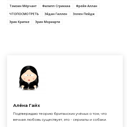
Тэмзин Мёрчант
Филипп Сгриккиа
Фрейя Аллан
ЧТОПОСМОТРЕТЬ
Эйдан Гиллен
Эллен Пейдж
Эрик Крипке
Эрин Мориарти
Алёна Гайх
Подтверждаю теорию британских учёных о том, что
вечная любовь существует, это - сериалы и собаки.