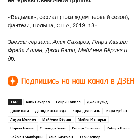
«Ведьмак», сериал (пока ждём первый сезон),
фэнтези, Польша, США, 2019, 18+
Звёзды сериала: Алик Сахаров, Генри Кавилл,
Фрейя Аллан, Джои Бэти, МайАнна Бёринг и
др.
TAGS
Алик Сахаров
Генри Кавилл
Джек Куэйд
Джои Бэти
Дэвид Кастанеда
Кара Делевинь
Карл Урбан
Лаура Меннел
МайАнна Бёринг
Майкл Маларки
Норма Бэйли
Орландо Блум
Роберт Земекис
Роберт Шиэн
Саймон Макбэрни
Стив Блэкман
Том Хоппер