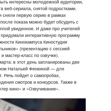
быть интересны молодежной аудитории,
а веб-сериала, снятой подростками.
и сняли первую серию в рамках
осле показа можно будет обсудить с
уппой увиденное. И даже про учителей
их придумали интерактивную программу
жности Кинокампуса Киностудии
льников» (презентацию с сессией
и мастер-класс по озвучке).
марта: в этот день запланированы две
ором Натальей Фенкиной — для
т. Речь пойдет о самопробах,
дения смотров и конкурсов. Также в
ктер кино» и «Озвучивание».