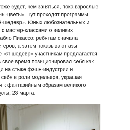
оже будет, чем заняться, пока взрослые
ы-цветы». Тут проходят программы
«Я-шедевр». Юных любознательных и
 с мастер-классами о великих
абло Пикассо: ребятам сначала
стеров, а затем показывают азы
че «Я-шедевр» участникам предлагается
в свое время позиционировал себя как
и на стыке фэшн-индустрии и
 себя в роли модельера, украшая
я к фантазийным образам великого
кулы, 23 марта.