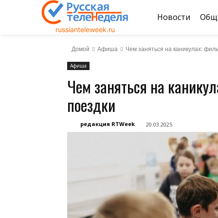
Новости
Общ
russianteleweek.ru
Домой
Афиша
Чем заняться на каникулах: филь
Афиша
Чем заняться на каникул
поездки
редакция RTWeek
20.03.2025