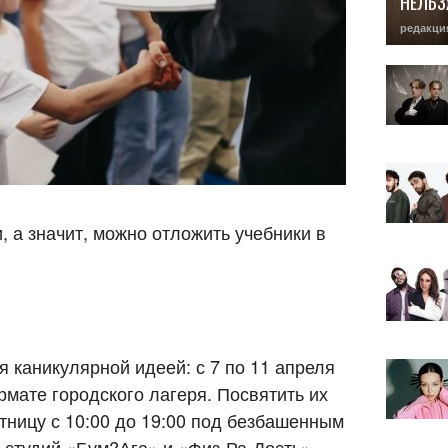
НЕЛЬЗ
редакци
, а значит, можно отложить учебники в
 каникулярной идеей: с 7 по 11 апреля
мате городского лагеря. Посвятить их
тницу с 10:00 до 19:00 под безбашенным
 студий «Бум?Ага» и «Физ-Ра-Дость»