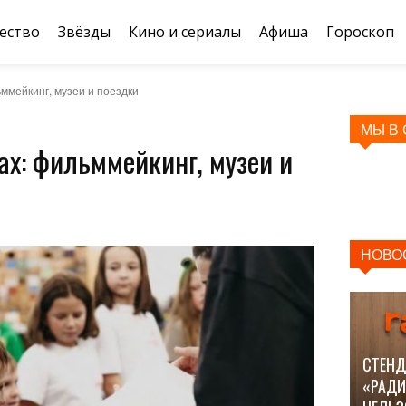
ество
Звёзды
Кино и сериалы
Афиша
Гороскоп
ммейкинг, музеи и поездки
МЫ В
ах: фильммейкинг, музеи и
НОВО
СТЕНД
«РАДИ