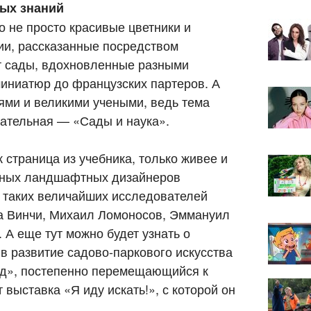
вых знаний
о не просто красивые цветники и
ии, рассказанные посредством
т сады, вдохновленные разными
миниатюр до французских партеров. А
ями и великими учеными, ведь тема
вательная — «Сады и наука».
страница из учебника, только живее и
енных ландшафтных дизайнеров
 таких величайших исследователей
да Винчи, Михаил Ломоносов, Эммануил
 А еще тут можно будет узнать о
в развитие садово-паркового искусства
д», постепенно перемещающийся к
 выставка «Я иду искать!», с которой он