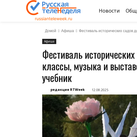
Новости
Общ
russianteleweek.ru
Домой
Афиша
Фестиваль исторических садов дл
Афиша
Фестиваль исторических 
классы, музыка и выста
учебник
редакция RTWeek
12.08.2025