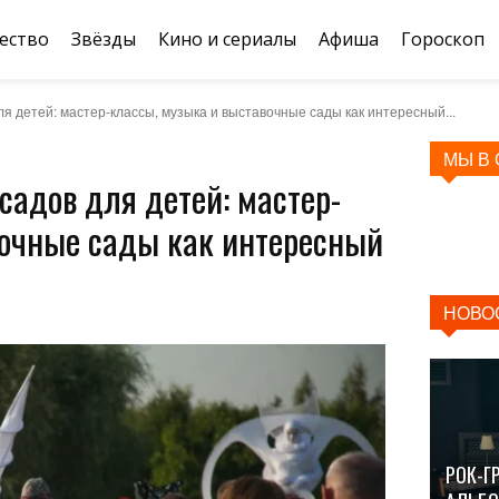
ество
Звёзды
Кино и сериалы
Афиша
Гороскоп
я детей: мастер-классы, музыка и выставочные сады как интересный...
МЫ В
садов для детей: мастер-
вочные сады как интересный
НОВО
РОК-Г