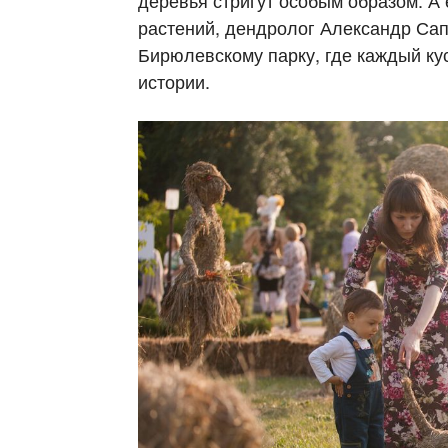
деревья стригут особым образом. А 
растений, дендролог Александр Сап
Бирюлевскому парку, где каждый ку
истории.