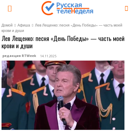
Домой
Афиша
Лев Лещенко: песня «День Победы» — часть моей
крови и души
Лев Лещенко: песня «День Победы» — часть моей
крови и души
редакция RTWeek
14.11.2025