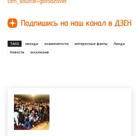
utm_source=gorodzovet
TAGS
звезды
знаменитости
интересные факты
Линда
Новости
эксклюзив