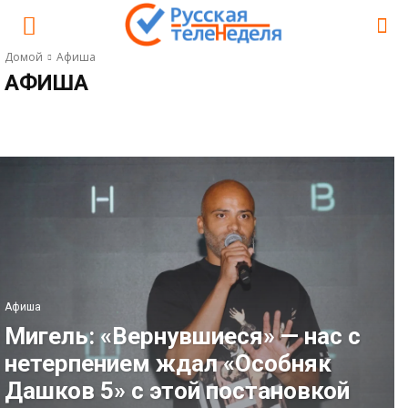
Домой
Афиша
АФИША
АФИША
ГОРОСКОП ОТ ВЕНИАМИНА НИКОРЫ
ЗВЁЗДЫ
КИНО
КИНО
Афиша
Мигель: «Вернувшиеся» — нас с
нетерпением ждал «Особняк
Дашков 5» с этой постановкой