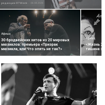
06.08.2026
редакция RTWeek
-
Афиша
Афиша
30 бродвейских хитов из 20 мировых
мюзиклов: премьера «Призрак
«Жизнь Ж…
мюзикла, или Что опять не так?»
тишина зв