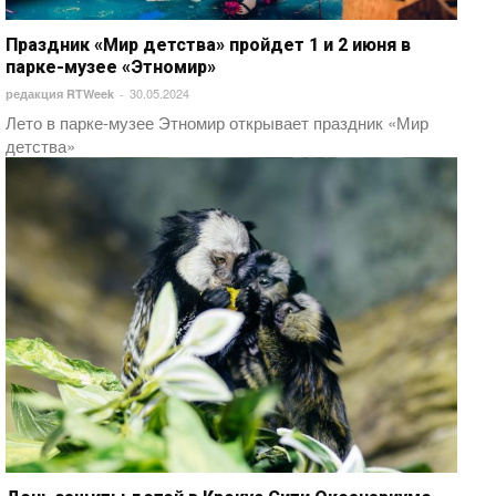
Праздник «Мир детства» пройдет 1 и 2 июня в
парке-музее «Этномир»
30.05.2024
редакция RTWeek
-
​Лето в парке-музее Этномир открывает праздник «Мир
детства»