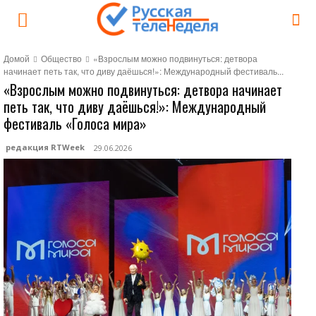
Домой
Общество
«Взрослым можно подвинуться: детвора
начинает петь так, что диву даёшься!»: Международный фестиваль...
«Взрослым можно подвинуться: детвора начинает
петь так, что диву даёшься!»: Международный
фестиваль «Голоса мира»
редакция RTWeek
29.06.2026