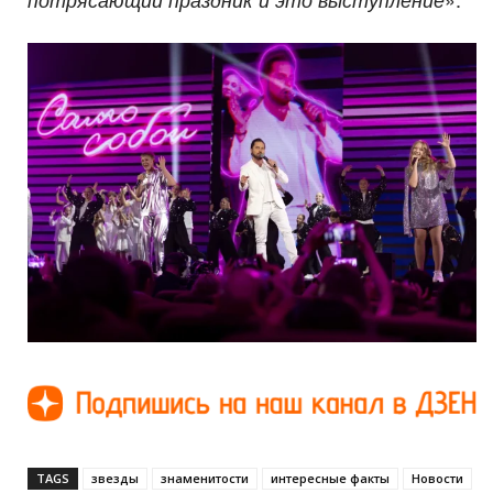
TAGS
звезды
знаменитости
интересные факты
Новости