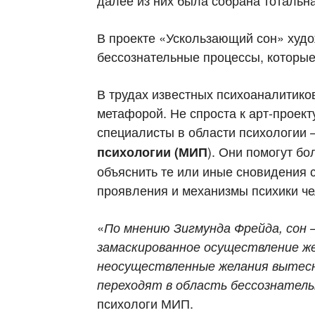
далее из них была собрана тотальн
В проекте «Ускользающий сон» худо
бессознательные процессы, которые
В трудах известных психоаналитико
метафорой. Не спроста к арт-проек
специалисты в области психологии 
). Они помогут бо
психологии (МИП
объяснить те или иные сновидения с
проявления и механизмы психики че
«
По мнению Зигмунда Фрейда, сон –
замаскированное осуществление же
неосуществленные желания вытесн
переходят в область бессознатель
психологи МИП.