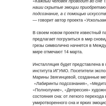
«
Каждый человек проводит во сне 1/
наши скрытые эмоции приобретают
подсознание, а с помощью искусс
— говорит автор проекта «Ускольза
В своем новом проекте известный п
предлагает погрузиться в мир снов
грезы символично начнется в Между
мире отмечают 14 марта.
Инсталляция будет представлена в 
института ИГУМО. Посетители экспо
Марины Звягинцевой, созданные мет
«Лабиринты подсознания», «Медита
«Полнолуние», «Депрессия» художн
состояния сна: от легкого перехода 
умиротворенного сна и ярких эмоц