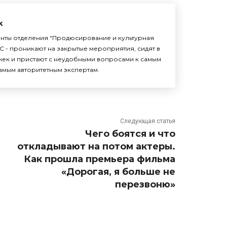
k
енты отделения "Продюсирование и культурная
С - проникают на закрытые мероприятия, сидят в
жек и пристают с неудобными вопросами к самым
амым авторитетным экспертам.
Следующая статья
Чего боятся и что
откладывают на потом актеры.
Как прошла премьера фильма
«Дорогая, я больше не
перезвоню»