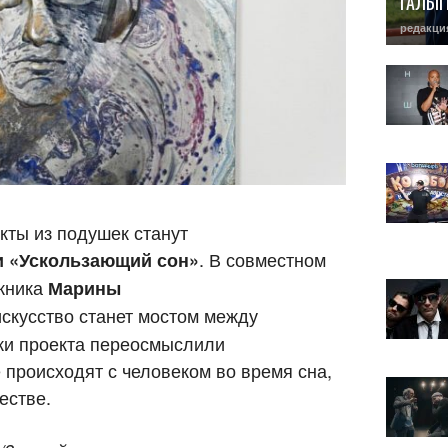
ГАЛЫ
редакци
ты из подушек станут
. В совместном
и «Ускользающий сон»
ожника
Марины
искусство станет мостом между
ки проекта переосмыслили
 происходят с человеком во время сна,
естве.