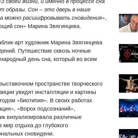
3 своей жизни, и именно в процессе сна
 образы. Сон – это дверь в наше
»,
тва можно расшифровывать сновидения
ющий сон» Марина Звягинцева.
аблик-арт художник Марина Звягинцева
идений. Путешествие сквозь ночные
народный день сна, который во всем
выставочном пространстве творческого
зиции увидят инсталляции и картины
одом «биотипия». В своих работах
ция», «Ворох подсознаний»,
ик визуализировала различные
в мир отдыха до глубокого
иональных сновидени.