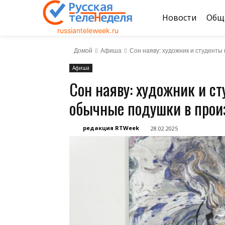
Новости
Общ
russianteleweek.ru
Домой
Афиша
Сон наяву: художник и студенты
Афиша
Сон наяву: художник и с
обычные подушки в прои
редакция RTWeek
28.02.2025