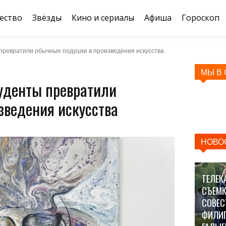
ество
Звёзды
Кино и сериалы
Афиша
Гороскоп
 превратили обычные подушки в произведения искусства
МЫ В
туденты превратили
зведения искусства
НОВО
ТЕЛЕК
СЪЕМК
СОВЕС
ФИЛИ