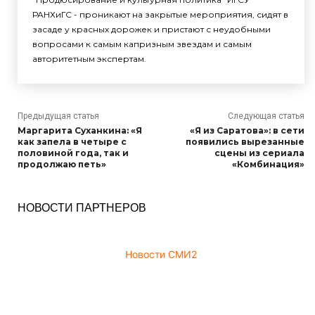
РАНХиГС - проникают на закрытые мероприятия, сидят в
засаде у красных дорожек и пристают с неудобными
вопросами к самым капризным звездам и самым
авторитетным экспертам.
Предыдущая статья
Следующая статья
Маргарита Суханкина: «Я
«Я из Саратова»: в сети
как запела в четыре с
появились вырезанные
половиной года, так и
сцены из сериала
продолжаю петь»
«Комбинация»
НОВОСТИ ПАРТНЕРОВ
Новости СМИ2