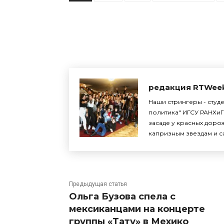
Поделиться
редакция RTWee
Наши стрингеры - студ
политика" ИГСУ РАНХиГ
засаде у красных доро
капризным звездам и с
Предыдущая статья
Ольга Бузова спела с
мексиканцами на концерте
группы «Тату» в Мехико