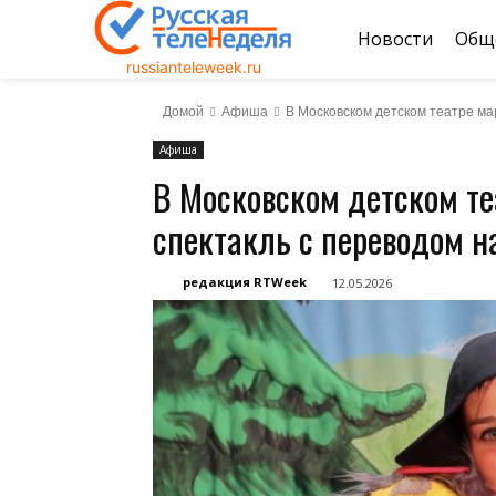
Новости
Общ
russianteleweek.ru
Домой
Афиша
В Московском детском театре ма
Афиша
В Московском детском те
спектакль с переводом н
редакция RTWeek
12.05.2026