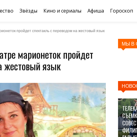
ество
Звёзды
Кино и сериалы
Афиша
Гороскоп
рионеток пройдет спектакль с переводом на жестовый язык
МЫ В
атре марионеток пройдет
а жестовый язык
НОВО
ТЕЛЕК
СЪЕМК
СОВЕС
ФИЛИ