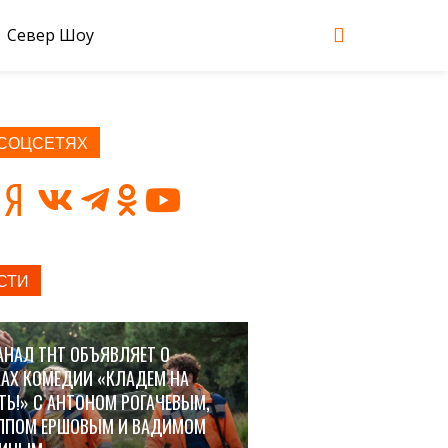
Север Шоу
 СОЦСЕТЯХ
СТИ
АНАЛ ТНТ ОБЪЯВЛЯЕТ О
АХ КОМЕДИИ «КЛАДЕМ НА
ТЬ!» С АНТОНОМ РОГАЧЕВЫМ,
ППОМ ЕРШОВЫМ И ВАДИМОМ