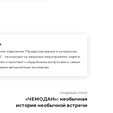
k
енты отделения "Продюсирование и культурная
С - проникают на закрытые мероприятия, сидят в
жек и пристают с неудобными вопросами к самым
амым авторитетным экспертам.
Следующая статья
«ЧЕМОДАН»: необычная
история необычной встречи